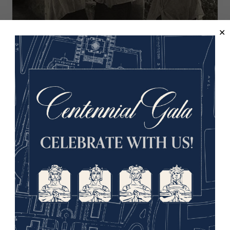
Niqab
À mesure que les empires occidentaux colonisaient
davantage de nations et gagnaient en influence, les
voyageurs se rendant dans des régions auparavant
éloignées comme l'Afrique et l'Asie occidentale
renvoyaient des images rapidement reproductibles qui
les rendaient accessibles...