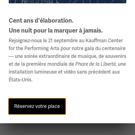
Cent ans d'élaboration.
Une nuit pour la marquer à jamais.
Rejoignez-nous le 21 septembre au Kauffman Center
for the Performing Arts pour notre gala du centenaire
— une soirée extraordinaire de musique, de souvenirs
et de la première mondiale de
, une
Phare de la Liberté
installation lumineuse et vidéo sans précédent aux
Sifflets
États-Unis.
Les soldats, les marins et les marines de la Première
Guerre mondiale utilisaient une variété de signaux
Réservez votre place
visuels et auditifs pour communiquer au-dessus du
bruit de la bataille, y compris le fidèle sifflet.