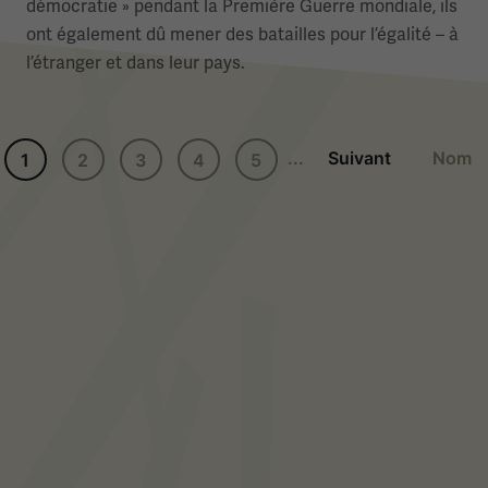
démocratie » pendant la Première Guerre mondiale, ils
ont également dû mener des batailles pour l’égalité – à
l’étranger et dans leur pays.
Page suiva
De
...
Suivant
Nom
1
2
3
4
5