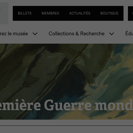
Passer
Navigation utilitaire
Se
-
ial de la Première Guerre mondiale
au
BILLETS
MEMBRES
ACTUALITÉS
BOUTIQUE
contenu
principal
n principale
ez le musée
Collections & Recherche
Édu
remière Guerre mond