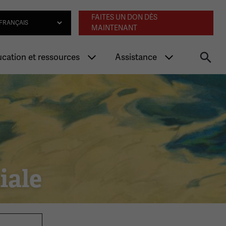
Navigation an
lect Language
FAITES UN DON DÈS
MAINTENANT
cation et ressources
Assistance
iale