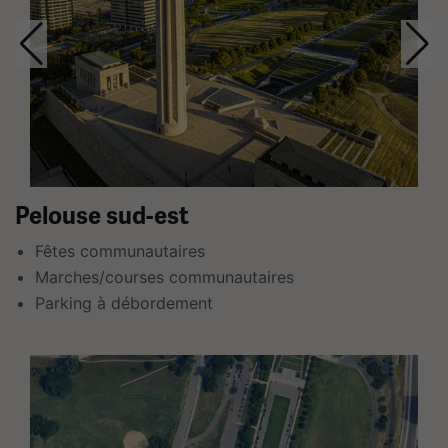
section
contient
plusieurs
diapositives
avec
des
liens.
Utilisez
Pelouse sud-est
les
Fêtes communautaires
flèches
Marches/courses communautaires
gauche
Parking à débordement
et
droite
Ceci
pour
est
naviguer.
un
carrousel.