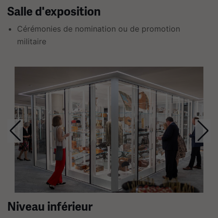
Salle d'exposition
liens.
Utilisez
Cérémonies de nomination ou de promotion
les
militaire
flèches
gauche
Ceci
et
est
droite
un
pour
carrousel.
naviguer.
Cette
section
contient
plusieurs
diapositives
avec
des
Niveau inférieur
liens.
Utilisez