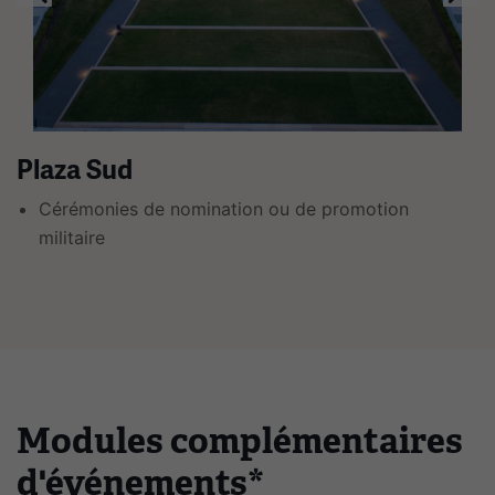
plusieurs
diapositives
avec
des
liens.
Utilisez
Plaza Sud
les
Cérémonies de nomination ou de promotion
flèches
militaire
gauche
et
droite
pour
naviguer.
Modules complémentaires
d'événements*