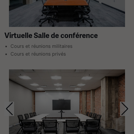
plusieurs
diapositives
avec
des
Virtuelle Salle de conférence
liens.
Utilisez
Cours et réunions militaires
les
Cours et réunions privés
flèches
gauche
Ceci
et
est
droite
un
pour
carrousel.
naviguer.
Cette
section
contient
plusieurs
diapositives