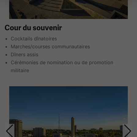
avec
des
liens.
Utilisez
Cour du souvenir
les
Cocktails dînatoires
flèches
Marches/courses communautaires
gauche
Dîners assis
et
Cérémonies de nomination ou de promotion
droite
militaire
pour
naviguer.
Ceci
est
un
carrousel.
Cette
section
contient