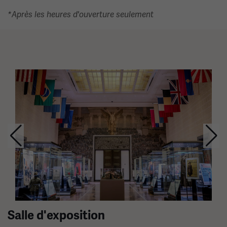
*Après les heures d'ouverture seulement
Ceci
est
un
carrousel.
Cette
section
contient
plusieurs
diapositives
avec
des
Salle d'exposition
liens.
Utilisez