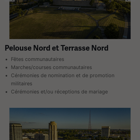
plusieurs
diapositives
avec
des
liens.
Utilisez
Pelouse Nord et Terrasse Nord
les
Fêtes communautaires
flèches
Marches/courses communautaires
gauche
Cérémonies de nomination et de promotion
et
militaires
droite
Cérémonies et/ou réceptions de mariage
pour
naviguer.
Ceci
est
un
carrousel.
Cette