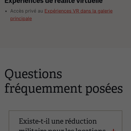
Expériences de réalité virtuelle
liens.
Utilisez
Accès privé au
Expériences VR dans la galerie
les
principale
flèches
gauche
et
droite
pour
naviguer.
Questions
fréquemment posées
Existe-t-il une réduction