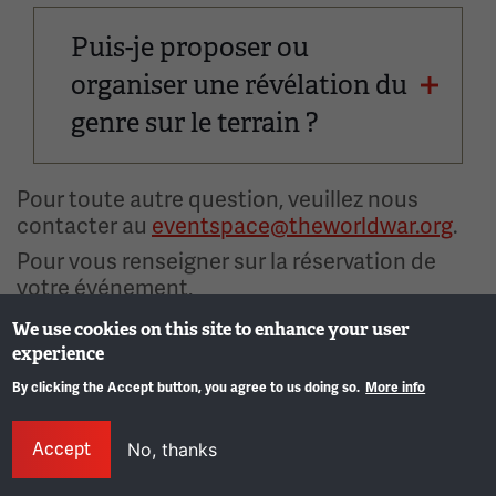
Puis-je proposer ou
organiser une révélation du
genre sur le terrain ?
Pour toute autre question, veuillez nous
contacter au
eventspace@theworldwar.org
.
Pour vous renseigner sur la réservation de
votre événement,
remplissez ce formulaire avec vos dates
We use cookies on this site to enhance your user
demandées, les chambres et plus encore
experience
By clicking the Accept button, you agree to us doing so.
More info
Info
Accept
No, thanks