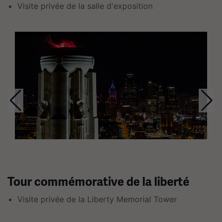
Visite privée de la salle d'exposition
les
flèches
Ceci
gauche
est
et
un
droite
carrousel.
pour
Cette
naviguer.
section
contient
plusieurs
diapositives
avec
des
liens.
Tour commémorative de la liberté
Utilisez
les
Visite privée de la Liberty Memorial Tower
flèches