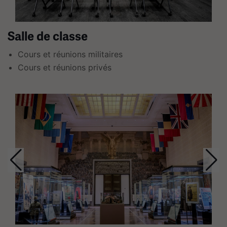
avec
des
Salle de classe
liens.
Utilisez
Cours et réunions militaires
les
Cours et réunions privés
flèches
gauche
Ceci
et
est
droite
un
pour
carrousel.
naviguer.
Cette
section
contient
plusieurs
diapositives
avec
des