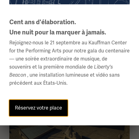
naviguer.
Cent ans d'élaboration.
Une nuit pour la marquer à jamais.
Espaces extérieurs
Rejoignez-nous le 21 septembre au Kauffman Center
for the Performing Arts pour notre gala du centenaire
— une soirée extraordinaire de musique, de
souvenirs et la première mondiale de
Liberty's
Ceci
, une installation lumineuse et vidéo sans
Beacon
est
précédent aux États-Unis.
un
carrousel.
Cette
section
Réservez votre place
contient
plusieurs
diapositives