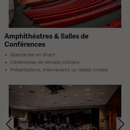
plusieurs
diapositives
avec
des
Amphithéatres & Salles de
liens.
Utilisez
Conférences
les
Spectacles en direct
flèches
Cérémonies de retraite militaire
gauche
Présentations, intervenants ou tables rondes
et
droite
Ceci
pour
est
naviguer.
un
carrousel.
Cette
section
contient