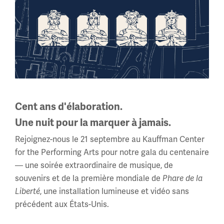
objet
Faire un don
Cent ans d'élaboration.
Une nuit pour la marquer à jamais.
Soutenez le Musée et
Rejoignez-nous le 21 septembre au Kauffman Center
for the Performing Arts pour notre gala du centenaire
le Mémorial
— une soirée extraordinaire de musique, de
souvenirs et de la première mondiale de
Phare de la
Liberté
, une installation lumineuse et vidéo sans
précédent aux États-Unis.
Devenir membre