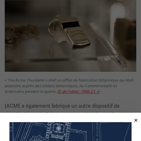
« The Acme Thunderer » était un sifflet de fabrication britannique qui était
populaire auprès des soldats britanniques, du Commonwealth et
américains pendant la guerre.
ID de l'objet : 1995.2.1 →
(ACME a également fabriqué un autre dispositif de
signalisation qui allait trouver son chemin vers les
champs de bataille français quelques décennies plus tard
: le clicker-clacker « cricket » de la 101e division
aéroportée.)