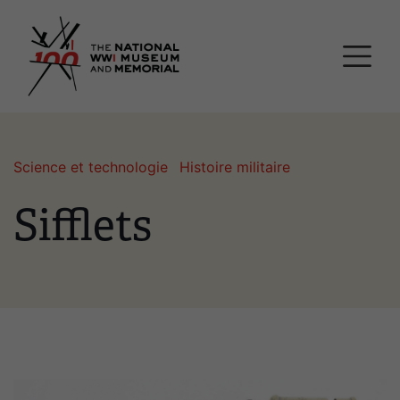
Passer
Musée national et mémor
au
contenu
principal
Science et technologie
Histoire militaire
Sifflets
Image(s)