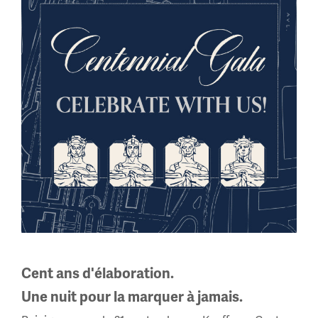
Les forces impériales allemandes, austro-hongroises et
ottomanes possédaient des variétés similaires de sifflets
de tranchées. Bien que peu d'informations en anglais
soient disponibles aujourd'hui sur les fabricants de ces
régions durant la Première Guerre mondiale, des
portraits photographiques de soldats montrent des
sifflets cylindriques et des sifflets de sport familiers sur
leurs uniformes.
Image(s)
Cent ans d'élaboration.
Une nuit pour la marquer à jamais.