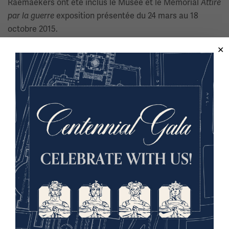
Raemaekers ont été inclus le Musée et le Mémorial
Attiré
par la guerre
exposition présentée du 24 mars au 18
octobre 2015.
Voir d'autres articles sur Edith Cavell
dans la collection du musée