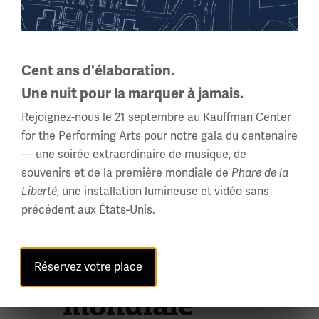
Cent ans d'élaboration.
Une nuit pour la marquer à jamais.
LA PARTICIPATION DES FEMMES
Rejoignez-nous le 21 septembre au Kauffman Center
À LA GUERRE
for the Performing Arts pour notre gala du centenaire
Les femmes
— une soirée extraordinaire de musique, de
souvenirs et de la première mondiale de
Phare de la
de la
Liberté
, une installation lumineuse et vidéo sans
précédent aux États-Unis.
Première
Guerre
Réservez votre place
mondiale