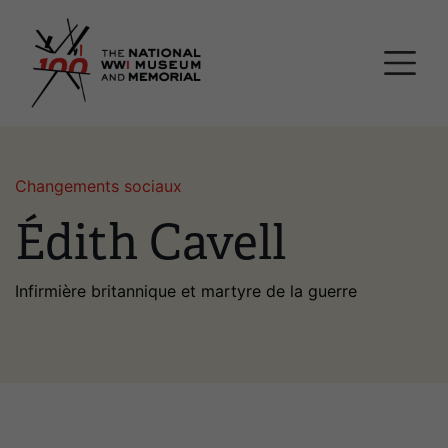
Passer
Musée national et mémor
au
contenu
principal
Changements sociaux
Édith Cavell
Infirmière britannique et martyre de la guerre