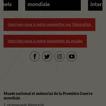
tuels
mondiale
intera
naviguer.
Inscrivez-vous à notre newsletter sur l'éducation
Inscrivez-vous à notre newsletter du musée
Facebook
Twitter
YouTube
Instagram
Musée national et mémorial de la Première Guerre
mondiale
2, promenade Memorial,