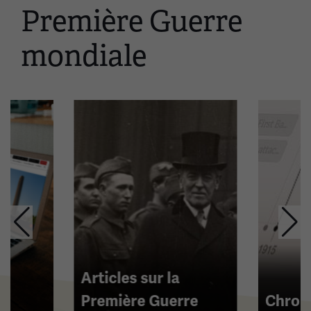
Première Guerre
un
carrousel.
mondiale
Cette
section
contient
plusieurs
diapositives
avec
des
liens.
Utilisez
les
flèches
gauche
et
Articles sur la
droite
Première Guerre
Chron
pour