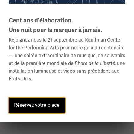
Supporter
Cent ans d'élaboration.
Tous les avantages d'une adhésion Champion,
Une nuit pour la marquer à jamais.
plus des invitations à des événements et visites
Rejoignez-nous le 21 septembre au Kauffman Center
VIP.
for the Performing Arts pour notre gala du centenaire
— une soirée extraordinaire de musique, de souvenirs
$500
et de la première mondiale de
Phare de la Liberté
, une
installation lumineuse et vidéo sans précédent aux
Rejoindre ou renouveler
États-Unis.
Offrir en cadeau
Réservez votre place