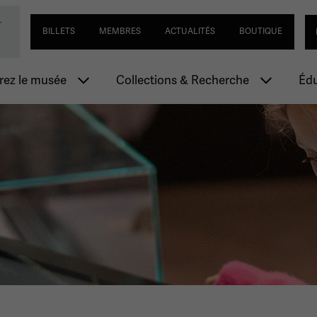
Passer
Navigation utilitaire
Se
-
ial de la Première Guerre mondiale
au
BILLETS
MEMBRES
ACTUALITÉS
BOUTIQUE
contenu
principal
n principale
ez le musée
Collections & Recherche
Édu