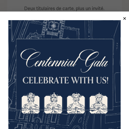
Deux titulaires de carte, plus un invité.
$95
(75 $ avec rabais pour aînés, étudiants,
éducateurs ou militaires.)
Rejoindre ou renouveler
Offrir en cadeau