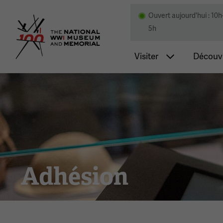
Ouvert aujourd'hui : 10h
Musée national et mémor
5h
Navigatio
Visiter
Découvr
Adhésion