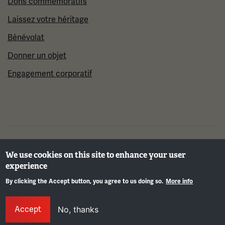
Dons commémoratifs
Laissez votre héritage
Bénévolat
Donner un objet
Engagement corporatif
©2026 Musée et mémorial national de la Première
We use cookies on this site to enhance your user
Guerre mondiale
experience
By clicking the Accept button, you agree to us doing so.
More info
Info
Accept
No, thanks