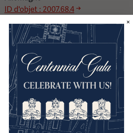
ID d'objet : 2007.68.4
Le Service allemand d'outre-mer a connu des
changements de direction au fil de la guerre et a survécu
à la défaite de l'Allemagne à la fin de la Première Guerre
mondiale. Le service d'information a finalement fusionné
avec le Bureau d'information allemand (DNB) dans les
années 1930. Ces images et exemples saisissants de
propagande journalistique allemande existent toujours
dans la collection du Musée et Mémorial.