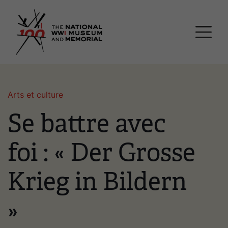
Passer
Musée national et mémor
au
contenu
principal
Arts et culture
Se battre avec
foi : « Der Grosse
Krieg in Bildern
»