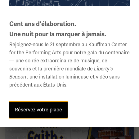
Cent ans d'élaboration.
Apprenez-en davantage sur l'alliance
Une nuit pour la marquer à jamais.
de l'Allemagne avec l'Empire ottoman
Rejoignez-nous le 21 septembre au Kauffman Center
et sur la manière dont les deux pays
for the Performing Arts pour notre gala du centenaire
ont exploité la propagande dans
— une soirée extraordinaire de musique, de
l'exposition numérique
souvenirs et la première mondiale de
Liberty's
Combattre avec la foi
, une installation lumineuse et vidéo sans
Beacon
précédent aux États-Unis.
Image(s)
Réservez votre place