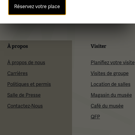
Réservez votre place
À propos
Visiter
À propos de nous
Planifiez votre visite
Carrières
Visites de groupe
Politiques et permis
Location de salles
Salle de Presse
Magasin du musée
Contactez-Nous
Café du musée
QFP