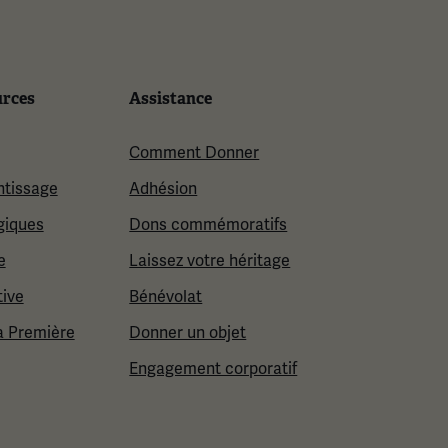
urces
Assistance
Comment Donner
ntissage
Adhésion
giques
Dons commémoratifs
e
Laissez votre héritage
tive
Bénévolat
a Première
Donner un objet
Engagement corporatif