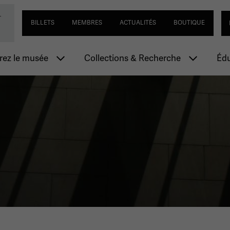
Passer
Navigation utilitaire
Se
-
ial de la Première Guerre mondiale
au
BILLETS
MEMBRES
ACTUALITÉS
BOUTIQUE
contenu
principal
n principale
ez le musée
Collections & Recherche
Édu