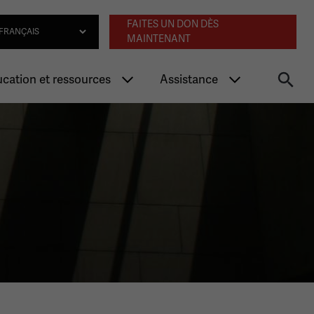
Navigation an
lect Language
FAITES UN DON DÈS
MAINTENANT
cation et ressources
Assistance