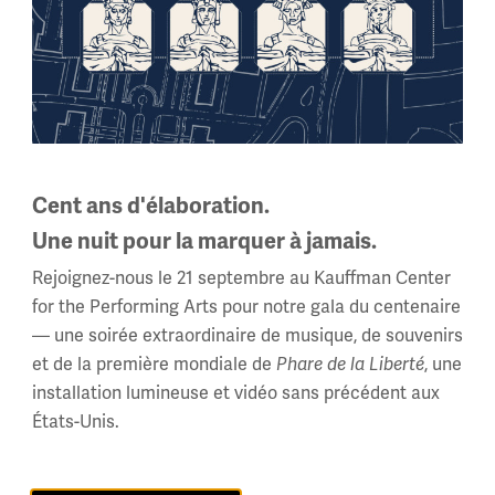
dioguides peuvent être louées pour 5 
s
.
guidée à la billetterie. La location de l'audioguidée est gra
Cent ans d'élaboration.
Une nuit pour la marquer à jamais.
Rejoignez-nous le 21 septembre au Kauffman Center
for the Performing Arts pour notre gala du centenaire
— une soirée extraordinaire de musique, de souvenirs
et de la première mondiale de
Phare de la Liberté
, une
installation lumineuse et vidéo sans précédent aux
États-Unis.